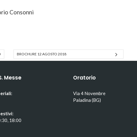
orio Consonni
O
BROCHURE 12 AGOSTO 2018
S. Messe
Oratorio
eriali:
Via 4 Novembre
Paladina (BG)
estivi:
0:30, 18:00