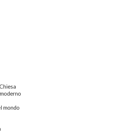
 Chiesa
o moderno
el mondo
a