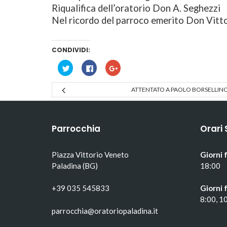
Riqualifica dell’oratorio Don A. Seghezzi
Nel ricordo del parroco emerito Don Vitt
CONDIVIDI:
Fai
Fai
Fai
clic
clic
clic
qui
per
qui
per
condividere
per
ATTENTATO A PAOLO BORSELLIN
condividere
su
condividere
su
Facebook
su
Twitter
(Si
Google+
(Si
apre
(Si
apre
in
apre
in
una
in
Parrocchia
Orari 
una
nuova
una
nuova
finestra)
nuova
finestra)
finestra)
Piazza Vittorio Veneto
Giorni f
Paladina (BG)
18:00
+39 035 545833
Giorni f
8:00, 1
parrocchia@oratoriopaladina.it