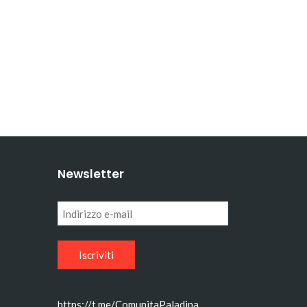
Newsletter
Indirizzo
e-
mail
https://t.me/ComunitaPaladina