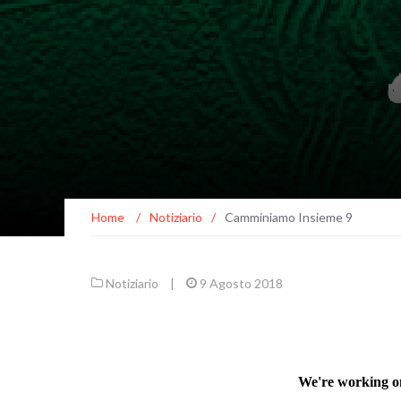
Home
/
Notiziario
/
Camminiamo Insieme 9
Notiziario
|
9 Agosto 2018