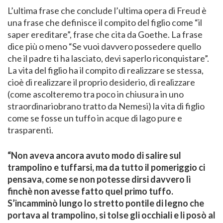
L’ultima frase che conclude l’ultima opera di Freud è
una frase che definisce il compito del figlio come “il
saper ereditare”, frase che cita da Goethe. La frase
dice più o meno “Se vuoi davvero possedere quello
che il padre ti ha lasciato, devi saperlo riconquistare”.
La vita del figlio ha il compito di realizzare se stessa,
cioè di realizzare il proprio desiderio, di realizzare
(come ascolteremo tra poco in chiusura in uno
straordinariobrano tratto da Nemesi) la vita di figlio
come se fosse un tuffo in acque di lago pure e
trasparenti.
“Non aveva ancora avuto modo di salire sul
trampo
lino e tuffarsi, ma da tutto il pomeriggio ci
pensava,
come se non potesse dirsi davvero lì
finchè non avesse
fatto quel primo tuffo.
S’incamminò lungo lo stretto
pontile di legno che
portava al trampolino, si tolse gli
occhiali e li posò al