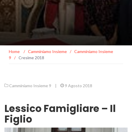
Home
/
Camminiamo Insieme
/
Camminiamo Insieme
9
/
Cresime 2018
Camminiamo Insieme 9
|
9 Agosto 2018
Lessico Famigliare – Il
Figlio