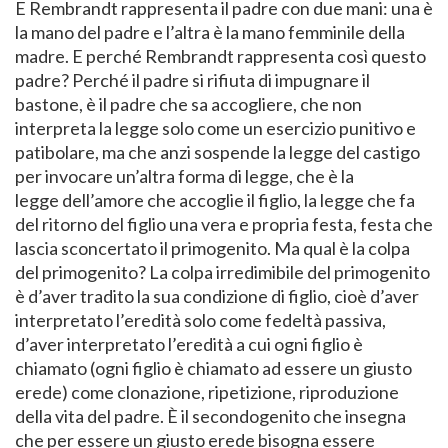
E Rembrandt rappresenta il padre con due mani: una è
la mano del padre e l’altra è la mano femminile della
madre. E perché Rembrandt rappresenta così questo
padre? Perché il padre si rifiuta di impugnare il
bastone, è il padre che sa accogliere, che non
interpreta la legge solo come un esercizio punitivo e
patibolare, ma che anzi sospende la legge del castigo
per invocare un’altra forma di legge, che è la
legge dell’amore che accoglie il figlio, la legge che fa
del ritorno del figlio una vera e propria festa, festa che
lascia sconcertato il primogenito. Ma qual è la colpa
del primogenito? La colpa irredimibile del primogenito
è d’aver tradito la sua condizione di figlio, cioè d’aver
interpretato l’eredità solo come fedeltà passiva,
d’aver interpretato l’eredità a cui ogni figlio è
chiamato (ogni figlio è chiamato ad essere un giusto
erede) come clonazione, ripetizione, riproduzione
della vita del padre. È il secondogenito che insegna
che per essere un giusto erede bisogna essere