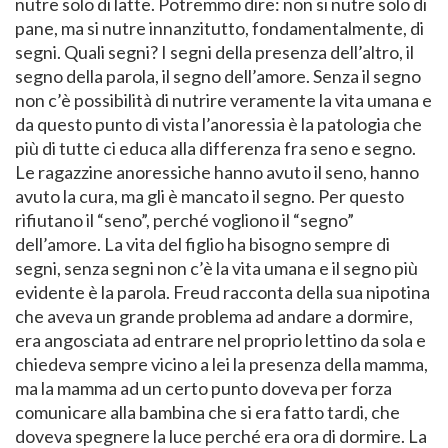
nutre solo di latte. Potremmo dire: non si nutre solo di
pane, ma si nutre innanzitutto, fondamentalmente, di
segni. Quali segni? I segni della presenza dell’altro, il
segno della parola, il segno dell’amore. Senza il segno
non c’è possibilità di nutrire veramente la vita umana e
da questo punto di vista l’anoressia è la patologia che
più di tutte ci educa alla differenza fra seno e segno.
Le ragazzine anoressiche hanno avuto il seno, hanno
avuto la cura, ma gli è mancato il segno. Per questo
rifiutano il “seno”, perché vogliono il “segno”
dell’amore. La vita del figlio ha bisogno sempre di
segni, senza segni non c’è la vita umana e il segno più
evidente è la parola. Freud racconta della sua nipotina
che aveva un grande problema ad andare a dormire,
era angosciata ad entrare nel proprio lettino da sola e
chiedeva sempre vicino a lei la presenza della mamma,
ma la mamma ad un certo punto doveva per forza
comunicare alla bambina che si era fatto tardi, che
doveva spegnere la luce perché era ora di dormire. La