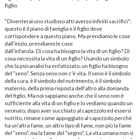
figlio.
“Diventerai uno studioso attraverso infiniti sacrifici”:
questo è il piano di famiglia e il figlio deve
corrispondere a questo piano. Ma prendiamo le cose
dall’inizio, prendiamo le cose
dall’infanzia. Di cosa ha bisogno la vita di un figlio? Di
cosa necessita la vita di un figlio? Usando un simbolo
che la psicanalisi ha enfatizzato, un figlio ha bisogno
del “seno”. Senza seno non c’è vita. Il seno è il simbolo
della cura, è il simbolo del nutrimento, è il simbolo
materno, della prima risposta dell’altro alla domanda
del figlio. Ma noi sappiamo anche che il seno non è
sufficiente alla vita di un figlio e lo vediamo quando un
neonato, dopo aver succhiato al capezzolo ed essersi
nutrito, rimane come appoggiato al capezzolo perché
ha un’altra fame, un altro tipo di fame, non più la fame
del “seno”, ma la fame del “segno”. La vita umana non si