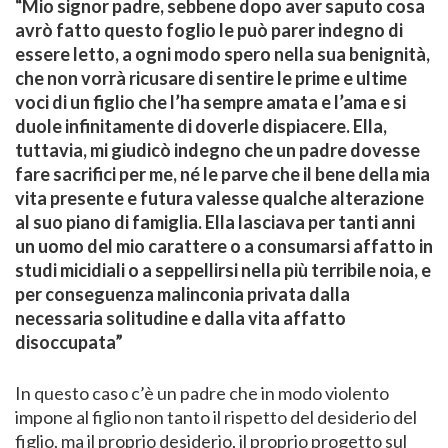
“Mio signor padre, sebbene dopo aver saputo cosa
avrò fatto questo foglio le può parer indegno di
essere letto, a ogni modo spero nella sua benignità,
che non vorrà ricusare di sentire le prime e ultime
voci di un figlio che l’ha sempre amata e l’ama e si
duole infinitamente di doverle dispiacere. Ella,
tuttavia, mi giudicò indegno che un padre dovesse
fare sacrifici per me, né le parve che il bene della mia
vita presente e futura valesse qualche alterazione
al suo piano di famiglia. Ella lasciava per tanti anni
un uomo del mio carattere
o a consumarsi affatto in
studi micidiali o a seppellirsi nella più terribile noia, e
per conseguenza malinconia privata dalla
necessaria solitudine e dalla vita affatto
disoccupata”
In questo caso c’è un padre che in modo violento
impone al figlio non tanto il rispetto del desiderio del
figlio, ma il proprio desiderio, il proprio progetto sul