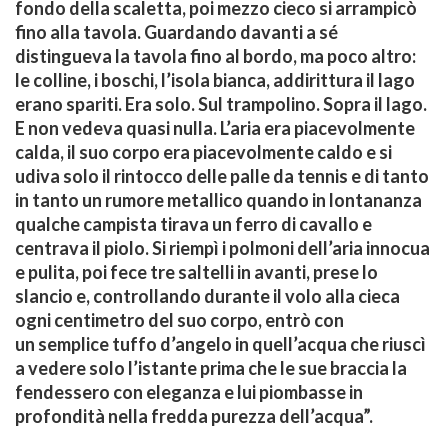
fondo della scaletta, poi mezzo cie
co si arrampicò
fino alla tavola. Guardando davanti a
sé
distingueva la tavola fino al bordo, ma poco altro:
le
colline, i boschi, l’isola bianca, addirittura il lago
erano
spariti. Era solo. Sul trampolino. Sopra il lago.
E non
vedeva quasi nulla. L’aria era piacevolmente
calda, il
suo corpo era piacevolmente caldo e si
udiva solo il
rintocco delle palle da tennis e di tanto
in tanto un ru
more metallico quando in lontananza
qualche campista
tirava un ferro di cavallo e
centrava il piolo. Si riempì i
polmoni dell’aria innocua
e pulita, poi fece tre saltelli in
avanti, prese lo
slancio e, controllando durante il volo
alla cieca
ogni centimetro del suo corpo, entrò con
un
semplice tuffo d’angelo in quell’acqua che riuscì
a vede
re solo l’istante prima che le sue braccia la
fendessero
con eleganza e lui piombasse in
profondità nella fredda
purezza dell’acqua”.