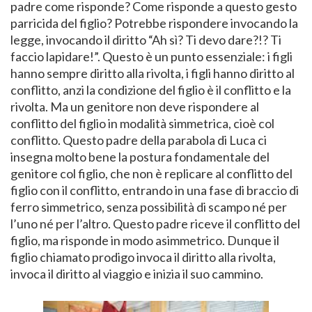
padre come risponde? Come risponde a questo gesto
parricida del figlio? Potrebbe rispondere invocando la
legge, invocando il diritto “Ah sì? Ti devo dare?!? Ti
faccio lapidare!”. Questo è un punto essenziale: i figli
hanno sempre diritto alla rivolta, i figli hanno diritto al
conflitto, anzi la condizione del figlio è il conflitto e la
rivolta. Ma un genitore non deve rispondere al
conflitto del figlio in modalità simmetrica, cioè col
conflitto. Questo padre della parabola di Luca ci
insegna molto bene la postura fondamentale del
genitore col figlio, che non è replicare al conflitto del
figlio con il conflitto, entrando in una fase di braccio di
ferro simmetrico, senza possibilità di scampo né per
l’uno né per l’altro. Questo padre riceve il conflitto del
figlio, ma risponde in modo asimmetrico. Dunque il
figlio chiamato prodigo invoca il diritto alla rivolta,
invoca il diritto al viaggio e inizia il suo cammino.