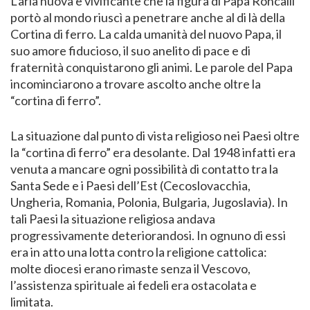
L’aria nuova e vivificante che la figura di Papa Roncalli
portò al mondo riuscì a penetrare anche al di là della
Cortina di ferro. La calda umanità del nuovo Papa, il
suo amore fiducioso, il suo anelito di pace e di
fraternità conquistarono gli animi. Le parole del Papa
incominciarono a trovare ascolto anche oltre la
“cortina di ferro”.
La situazione dal punto di vista religioso nei Paesi oltre
la “cortina di ferro” era desolante. Dal 1948 infatti era
venuta a mancare ogni possibilità di contatto tra la
Santa Sede e i Paesi dell’Est (Cecoslovacchia,
Ungheria, Romania, Polonia, Bulgaria, Jugoslavia). In
tali Paesi la situazione religiosa andava
progressivamente deteriorandosi. In ognuno di essi
era in atto una lotta contro la religione cattolica:
molte diocesi erano rimaste senza il Vescovo,
l’assistenza spirituale ai fedeli era ostacolata e
limitata.