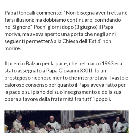
Papa Roncalli commentò: “Non bisogna aver fretta né
farsi illusioni; ma dobbiamo continuare, confidando
nel Signore”. Pochi giorni dopo (3 giugno) il Papa
moriva, ma aveva aperto una porta che negli anni
seguenti permetterà alla Chiesa dell’Est di non
morire.
Il premio Balzan per la pace, che nel marzo 1963 era
stato assegnato a Papa Giovanni XXIII, fu un
prestigioso riconoscimento che interpretava il vasto e
caloroso consenso per quanto il Papa aveva fatto per
la pace e sul piano del suo insegnamento e della sua
opera a favore della fraternità fra tutti i popoli.