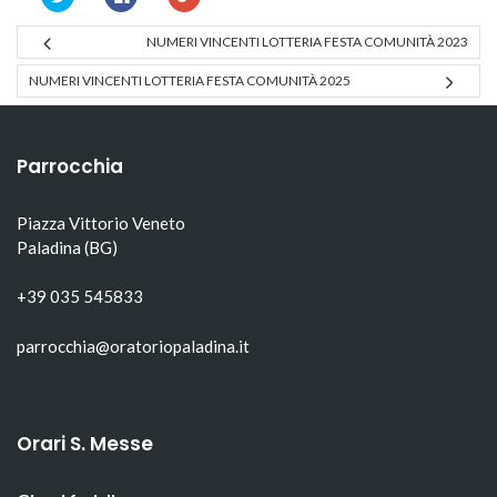
clic
clic
clic
qui
per
qui
per
condividere
per
NUMERI VINCENTI LOTTERIA FESTA COMUNITÀ 2023
condividere
su
condividere
su
Facebook
su
Twitter
(Si
Google+
NUMERI VINCENTI LOTTERIA FESTA COMUNITÀ 2025
(Si
apre
(Si
apre
in
apre
in
una
in
una
nuova
una
nuova
finestra)
nuova
finestra)
finestra)
Parrocchia
Piazza Vittorio Veneto
Paladina (BG)
+39 035 545833
parrocchia@oratoriopaladina.it
Orari S. Messe