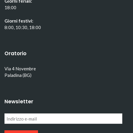
Giorni feriali:
18:00
Giorni festivi:
8:00, 10:30, 18:00
Oratorio
Via 4 Novembre
Paladina (BG)
Newsletter
Indirizzo
e-
mail