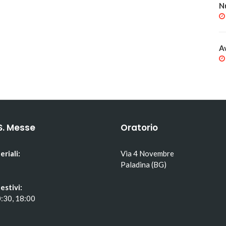
N
A
S. Messe
Oratorio
eriali:
Via 4 Novembre
Paladina (BG)
estivi:
0:30, 18:00