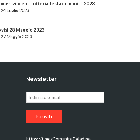
umeri vincenti lotteria festa comunità 2023
24 Luglio 2023
vvisi 28 Maggio 2023
27 Maggio 2023
Newsletter
Indirizzo
e-
mail
https://t.me/ComunitaPaladina