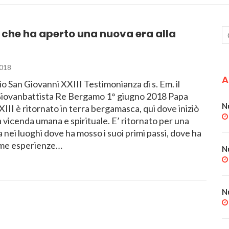
che ha aperto una nuova era alla
018
A
o San Giovanni XXIII Testimonianza di s. Em. il
Giovanbattista Re Bergamo 1° giugno 2018 Papa
N
III è ritornato in terra bergamasca, qui dove iniziò
a vicenda umana e spirituale. E’ ritornato per una
 nei luoghi dove ha mosso i suoi primi passi, dove ha
rime esperienze…
N
N