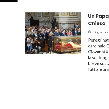
Un Papa 
Chiesa
9 Agosto 2
Peregrinati
cardinale 
Giovanni XX
la sua lung
breve sosta
fatto le p