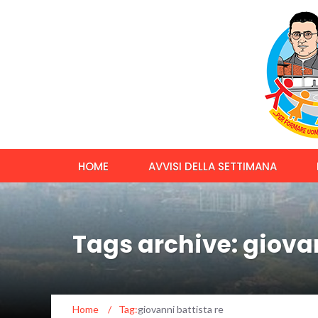
HOME
AVVISI DELLA SETTIMANA
Tags archive: giovan
Home
/
Tag:
giovanni battista re