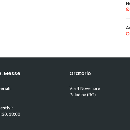
N
A
S. Messe
Oratorio
eriali:
Via 4 Novembre
Paladina (BG)
estivi:
0:30, 18:00