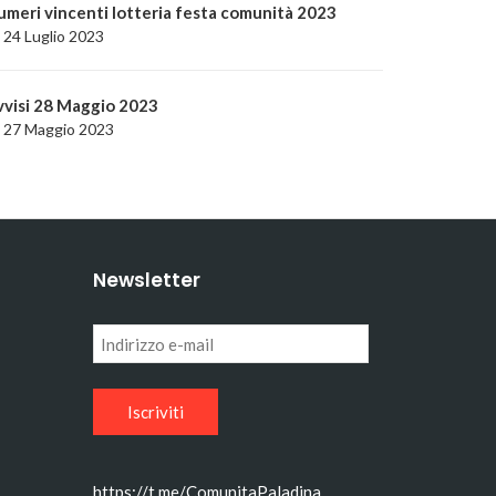
umeri vincenti lotteria festa comunità 2023
24 Luglio 2023
vvisi 28 Maggio 2023
27 Maggio 2023
Newsletter
Indirizzo
e-
mail
https://t.me/ComunitaPaladina