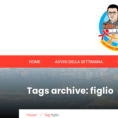
HOME
AVVISI DELLA SETTIMANA
Tags archive: figlio
Home
/
Tag:
figlio