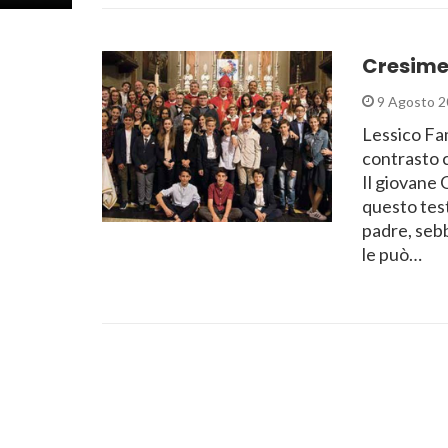
Cresime
9 Agosto 2
Lessico Fami
contrasto c
Il giovane
questo test
padre, seb
le può…