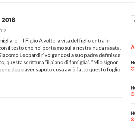
 2018
018
gliare - Il Figlio A volte la vita del figlio entra in
A
on il testo che noi portiamo sulla nostra nuca rasata.
 Giacomo Leopardi rivolgendosi a suo padre definisce
o, questa scrittura “il piano di famiglia”. “Mio signor
N
bene dopo aver saputo cosa avrò fatto questo foglio
N
N