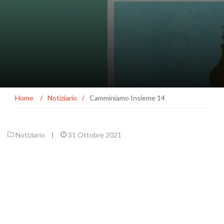
Home
/
Notiziario
/
Camminiamo Insieme 14
Notiziario
|
31 Ottobre 2021