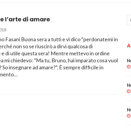
 l’arte di amare
018
 Fasani Buona sera a tutti e vi dico “perdonatemi in
A
erché non so se riuscirò a dirvi qualcosa di
e di utile questa sera! Mentre mettevo in ordine
a mi chiedevo: ”Ma tu, Bruno, hai imparato cosa vuol
N
 So insegnare ad amare?”. È sempre difficile in
omento…
N
N