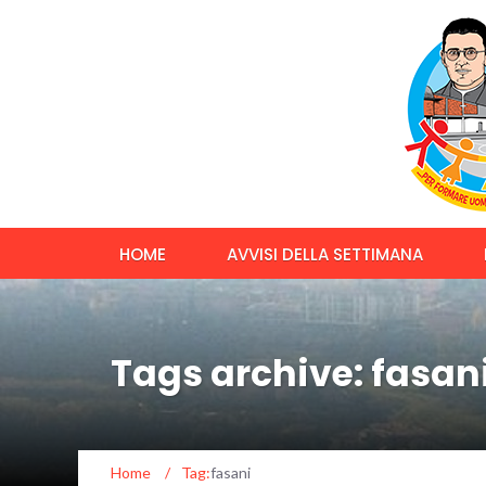
HOME
AVVISI DELLA SETTIMANA
Tags archive: fasan
Home
/
Tag:
fasani