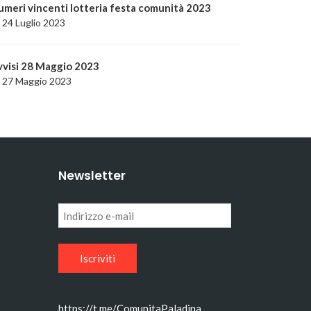
umeri vincenti lotteria festa comunità 2023
24 Luglio 2023
vvisi 28 Maggio 2023
27 Maggio 2023
Newsletter
Indirizzo
e-
mail
https://t.me/ComunitaPaladina