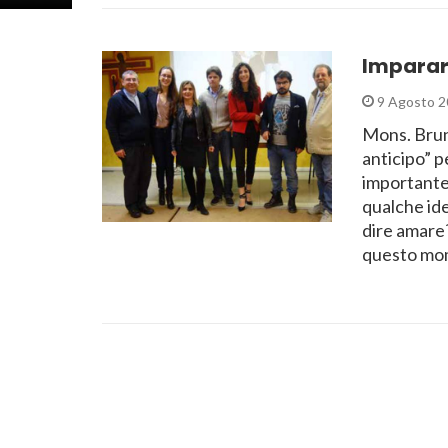
Imparare
9 Agosto 2
Mons. Bruno
anticipo” p
importante 
qualche ide
dire amare?
questo m