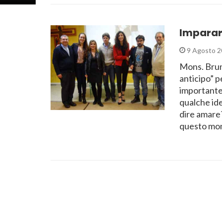
Imparare
9 Agosto 2
Mons. Bruno
anticipo” p
importante 
qualche ide
dire amare?
questo m