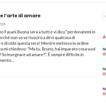
 l’arte di amare
018
 Fasani Buona sera a tutti e vi dico “perdonatemi in
A
erché non so se riuscirò a dirvi qualcosa di
e di utile questa sera! Mentre mettevo in ordine
a mi chiedevo: ”Ma tu, Bruno, hai imparato cosa vuol
N
 So insegnare ad amare?”. È sempre difficile in
omento…
N
N