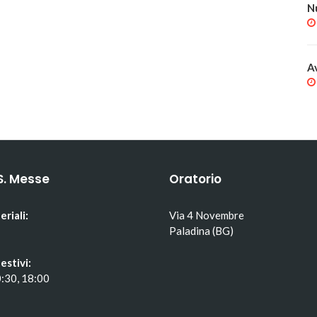
N
A
S. Messe
Oratorio
eriali:
Via 4 Novembre
Paladina (BG)
estivi:
0:30, 18:00