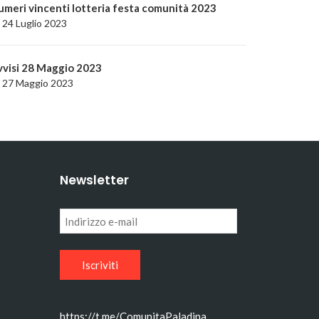
umeri vincenti lotteria festa comunità 2023
24 Luglio 2023
vvisi 28 Maggio 2023
27 Maggio 2023
Newsletter
Indirizzo
e-
mail
https://t.me/ComunitaPaladina