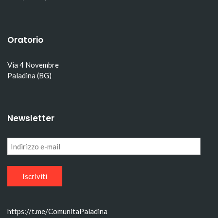
Oratorio
Via 4 Novembre
Paladina (BG)
Newsletter
Indirizzo
e-
mail
https://t.me/ComunitaPaladina