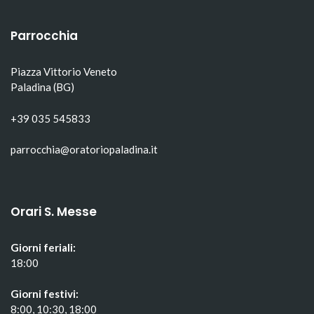
in
una
in
una
nuova
una
nuova
finestra)
nuova
finestra)
finestra)
Parrocchia
Piazza Vittorio Veneto
Paladina (BG)
+39 035 545833
parrocchia@oratoriopaladina.it
Orari S. Messe
Giorni feriali:
18:00
Giorni festivi:
8:00, 10:30, 18:00