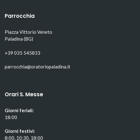
in
una
in
una
nuova
una
nuova
finestra)
nuova
finestra)
finestra)
Parrocchia
Piazza Vittorio Veneto
Paladina (BG)
+39 035 545833
parrocchia@oratoriopaladina.it
Orari S. Messe
Giorni feriali:
18:00
Giorni festivi:
8:00, 10:30, 18:00