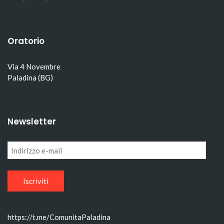
Oratorio
Via 4 Novembre
Paladina (BG)
Newsletter
Indirizzo
e-
mail
https://t.me/ComunitaPaladina