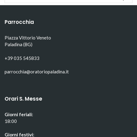
apre
in
apre
in
una
in
una
nuova
una
nuova
finestra)
nuova
finestra)
finestra)
Parrocchia
Piazza Vittorio Veneto
Paladina (BG)
+39 035 545833
parrocchia@oratoriopaladina.it
Orari S. Messe
Giorni feriali:
18:00
Giorni festivi: