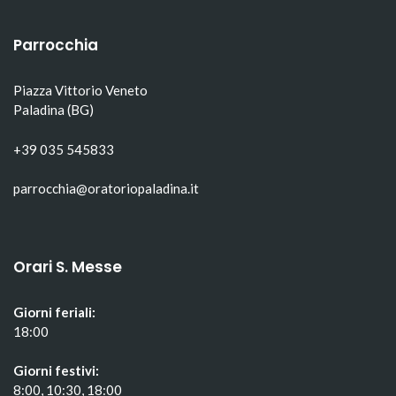
in
una
in
una
nuova
una
nuova
finestra)
nuova
finestra)
finestra)
Parrocchia
Piazza Vittorio Veneto
Paladina (BG)
+39 035 545833
parrocchia@oratoriopaladina.it
Orari S. Messe
Giorni feriali:
18:00
Giorni festivi:
8:00, 10:30, 18:00