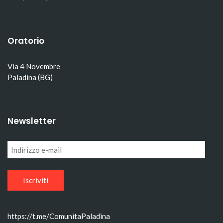
Oratorio
Via 4 Novembre
Paladina (BG)
Newsletter
Indirizzo
e-
mail
https://t.me/ComunitaPaladina