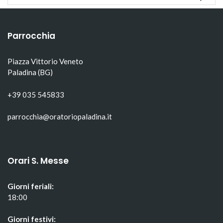
apre
in
apre
in
una
in
una
nuova
una
nuova
finestra)
nuova
finestra)
finestra)
Parrocchia
Piazza Vittorio Veneto
Paladina (BG)
+39 035 545833
parrocchia@oratoriopaladina.it
Orari S. Messe
Giorni feriali:
18:00
Giorni festivi: