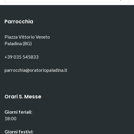
apre
in
apre
in
una
in
una
nuova
una
nuova
finestra)
nuova
finestra)
finestra)
Parrocchia
Piazza Vittorio Veneto
Paladina (BG)
+39 035 545833
parrocchia@oratoriopaladina.it
Orari S. Messe
Giorni feriali:
18:00
Giorni festivi: