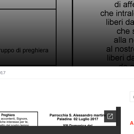
017
A